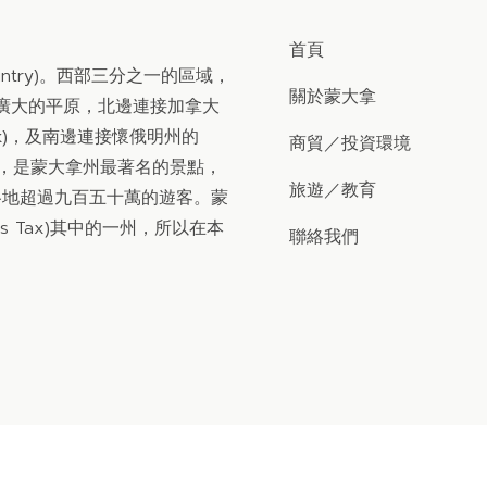
首頁
untry)。西部三分之一的區域，
關於蒙大拿
部盡是廣大的平原，北邊連接加拿大
Park)，及南邊連接懷俄明州的
商貿
／
投資環境
 Park)，是蒙大拿州最著名的景點，
旅遊
／
教育
各地超過九百五十萬的遊客。蒙
s Tax)其中的一州，所以在本
聯絡我們
FFICE-TAIWAN
, All Rights