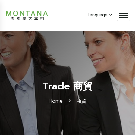
Language
Trade 商貿
Home
商貿